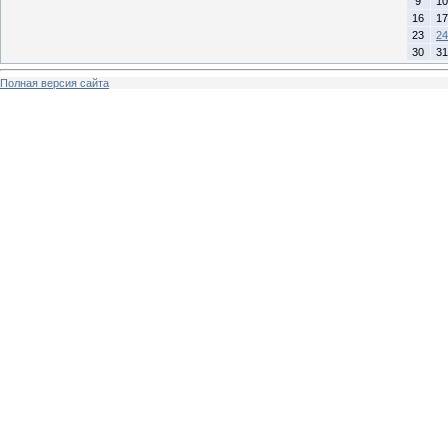
9
10
16
17
23
24
30
31
Полная версия сайта