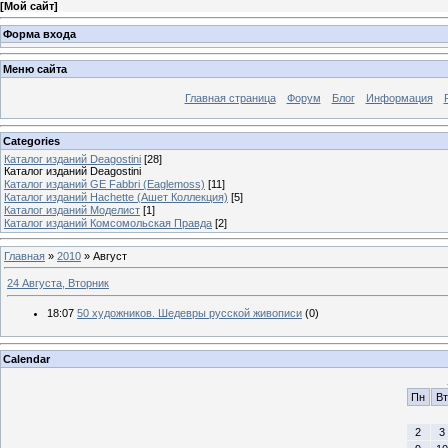
[
Мой сайт
]
Форма входа
Меню сайта
Главная страница
Форум
Блог
Информация
Categories
Каталог изданий Deagostini
[28]
Каталог изданий Deagostini
Каталог изданий GE Fabbri (Eaglemoss)
[11]
Каталог изданий Hachette (Ашет Коллекция)
[5]
Каталог изданий Моделист
[1]
Каталог изданий Комсомольская Правда
[2]
Главная
»
2010
»
Август
24 Августа, Вторник
18:07
50 художников. Шедевры русской живописи
(0)
Calendar
Пн
Вт
2
3