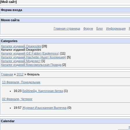
[
Мой сайт
]
Форма входа
Меню сайта
Главная страница
Форум
Блог
Информация
Categories
Каталог изданий Deagostini
[28]
Каталог изданий Deagostini
Каталог изданий GE Fabbri (Eaglemoss)
[11]
Каталог изданий Hachette (Ашет Коллекция)
[5]
Каталог изданий Моделист
[1]
Каталог изданий Комсомольская Правда
[2]
Главная
»
2012
»
Февраль
13 Февраля, Понедельник
16:23
Бейблейд. Карточная битва
(1)
02 Февраля, Четверг
19:57
Журнал Изысканная Выпечка
(0)
Calendar