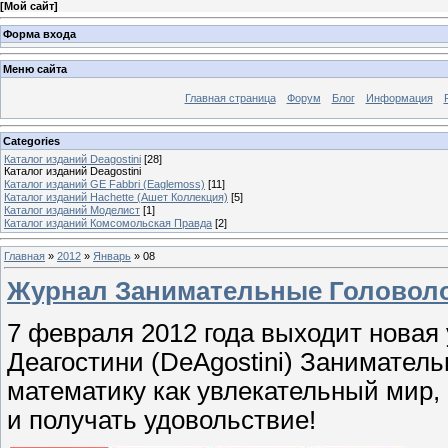
[
Мой сайт
]
Форма входа
Меню сайта
Главная страница
Форум
Блог
Информация
Categories
Каталог изданий Deagostini
[28]
Каталог изданий Deagostini
Каталог изданий GE Fabbri (Eaglemoss)
[11]
Каталог изданий Hachette (Ашет Коллекция)
[5]
Каталог изданий Моделист
[1]
Каталог изданий Комсомольская Правда
[2]
Главная
»
2012
»
Январь
»
08
Журнал Занимательные Головол
7 февраля 2012 года выходит новая 
Деагостини (DeAgostini) Заниматель
математику как увлекательный мир, 
и получать удовольствие!